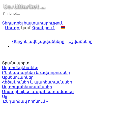
Տեղադրել հայտարարություն
Մուտք
կամ
Գրանցում
Վերջին ավելացվածները
Նշվածները
Տրանսպորտ
Ավտոմեքենաներ
Բեռնատարներ և ավտոբուսներ
Աքսեսուարներ
Հեծանիվներ և պահեստամասեր
Ավտոպահեստամասեր
Մոտոցիկլներ և պահեստամասեր
Այլ
Ընդարձակ որոնում »