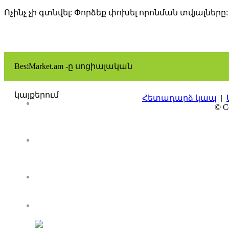
Ոչինչ չի գտնվել: Փորձեք փոխել որոնման տվյալները:
BestMarket.am -ը սոցիալական
կայքերում
Հետադարձ կապ
|
© Co