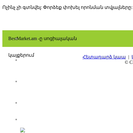
Ոչինչ չի գտնվել: Փորձեք փոխել որոնման տվյալները:
BestMarket.am -ը սոցիալական
կայքերում
Հետադարձ կապ
|
© Co