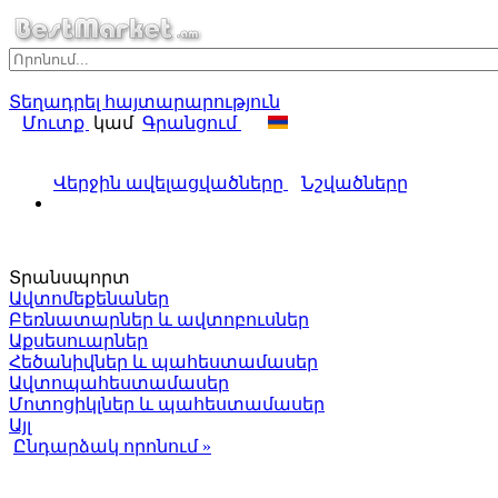
Տեղադրել հայտարարություն
Մուտք
կամ
Գրանցում
Վերջին ավելացվածները
Նշվածները
Տրանսպորտ
Ավտոմեքենաներ
Բեռնատարներ և ավտոբուսներ
Աքսեսուարներ
Հեծանիվներ և պահեստամասեր
Ավտոպահեստամասեր
Մոտոցիկլներ և պահեստամասեր
Այլ
Ընդարձակ որոնում »