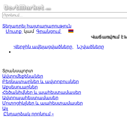
Տեղադրել հայտարարություն
Մուտք
կամ
Գրանցում
Վաճառվում է htt
Վերջին ավելացվածները
Նշվածները
Տրանսպորտ
Ավտոմեքենաներ
Բեռնատարներ և ավտոբուսներ
Աքսեսուարներ
Հեծանիվներ և պահեստամասեր
Ավտոպահեստամասեր
Մոտոցիկլներ և պահեստամասեր
Այլ
Ընդարձակ որոնում »