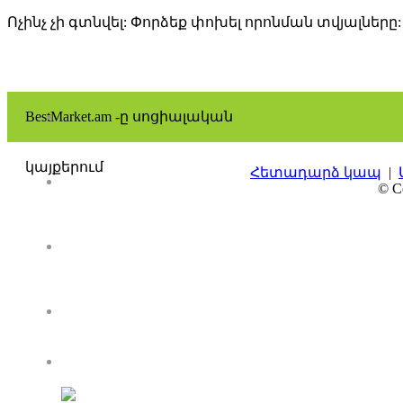
Ոչինչ չի գտնվել: Փորձեք փոխել որոնման տվյալները:
BestMarket.am -ը սոցիալական
կայքերում
Հետադարձ կապ
|
© Co