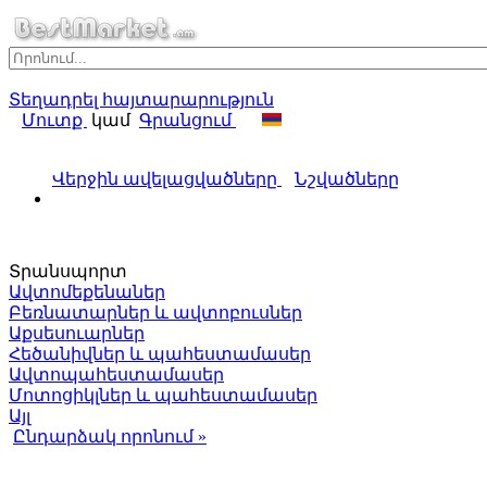
Տեղադրել հայտարարություն
Մուտք
կամ
Գրանցում
Վերջին ավելացվածները
Նշվածները
Տրանսպորտ
Ավտոմեքենաներ
Բեռնատարներ և ավտոբուսներ
Աքսեսուարներ
Հեծանիվներ և պահեստամասեր
Ավտոպահեստամասեր
Մոտոցիկլներ և պահեստամասեր
Այլ
Ընդարձակ որոնում »