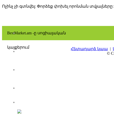
Ոչինչ չի գտնվել: Փորձեք փոխել որոնման տվյալները:
BestMarket.am -ը սոցիալական
կայքերում
Հետադարձ կապ
|
© Co