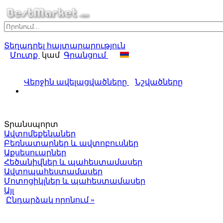
Տեղադրել հայտարարություն
Մուտք
կամ
Գրանցում
Վերջին ավելացվածները
Նշվածները
Տրանսպորտ
Ավտոմեքենաներ
Բեռնատարներ և ավտոբուսներ
Աքսեսուարներ
Հեծանիվներ և պահեստամասեր
Ավտոպահեստամասեր
Մոտոցիկլներ և պահեստամասեր
Այլ
Ընդարձակ որոնում »