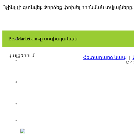
Ոչինչ չի գտնվել: Փորձեք փոխել որոնման տվյալները:
BestMarket.am -ը սոցիալական
կայքերում
Հետադարձ կապ
|
© Co