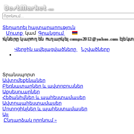
Տեղադրել հայտարարություն
Մուտք
կամ
Գրանցում
կները կարող են ուղարկել comps2012@yahoo.com էլեկտ
Վերջին ավելացվածները
Նշվածները
Տրանսպորտ
Ավտոմեքենաներ
Բեռնատարներ և ավտոբուսներ
Աքսեսուարներ
Հեծանիվներ և պահեստամասեր
Ավտոպահեստամասեր
Մոտոցիկլներ և պահեստամասեր
Այլ
Ընդարձակ որոնում »