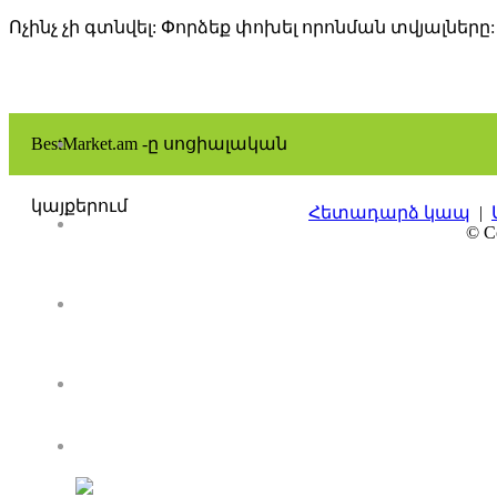
Ոչինչ չի գտնվել: Փորձեք փոխել որոնման տվյալները:
BestMarket.am -ը սոցիալական
կայքերում
Հետադարձ կապ
|
© Co