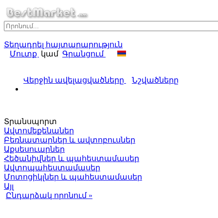
Տեղադրել հայտարարություն
Մուտք
կամ
Գրանցում
Վերջին ավելացվածները
Նշվածները
Տրանսպորտ
Ավտոմեքենաներ
Բեռնատարներ և ավտոբուսներ
Աքսեսուարներ
Հեծանիվներ և պահեստամասեր
Ավտոպահեստամասեր
Մոտոցիկլներ և պահեստամասեր
Այլ
Ընդարձակ որոնում »