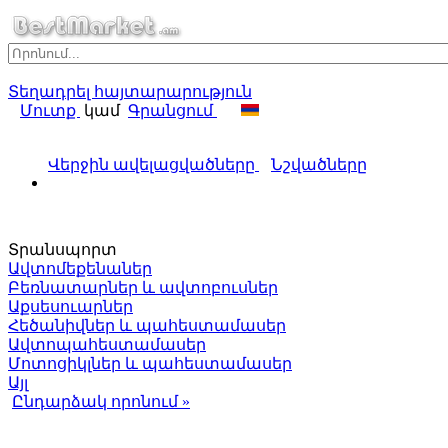
Տեղադրել հայտարարություն
Մուտք
կամ
Գրանցում
Վերջին ավելացվածները
Նշվածները
Տրանսպորտ
Ավտոմեքենաներ
Բեռնատարներ և ավտոբուսներ
Աքսեսուարներ
Հեծանիվներ և պահեստամասեր
Ավտոպահեստամասեր
Մոտոցիկլներ և պահեստամասեր
Այլ
Ընդարձակ որոնում »