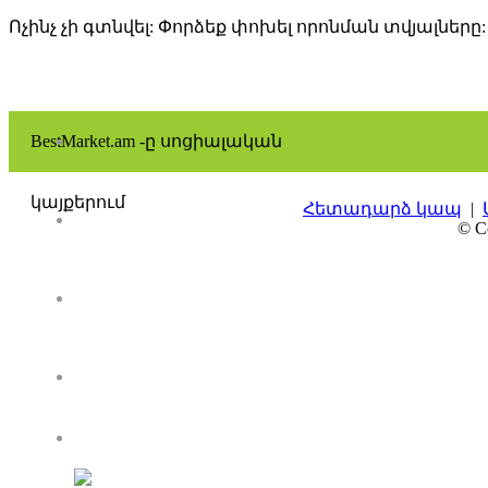
Ոչինչ չի գտնվել: Փորձեք փոխել որոնման տվյալները:
BestMarket.am -ը սոցիալական
կայքերում
Հետադարձ կապ
|
© Co