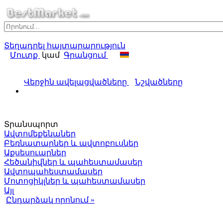
Տեղադրել հայտարարություն
Մուտք
կամ
Գրանցում
Վերջին ավելացվածները
Նշվածները
Տրանսպորտ
Ավտոմեքենաներ
Բեռնատարներ և ավտոբուսներ
Աքսեսուարներ
Հեծանիվներ և պահեստամասեր
Ավտոպահեստամասեր
Մոտոցիկլներ և պահեստամասեր
Այլ
Ընդարձակ որոնում »